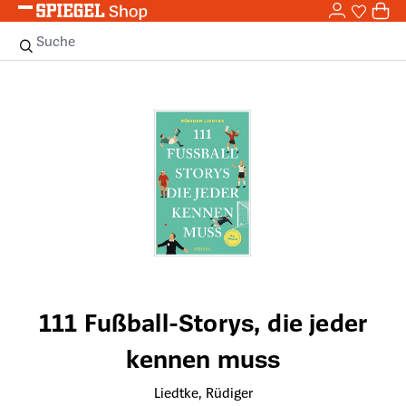
0,0
Zum Hauptinhalt springen
0
Sie haben
0 
Suche
Bildergalerie überspringen
111 Fußball-Storys, die jeder
kennen muss
Liedtke, Rüdiger