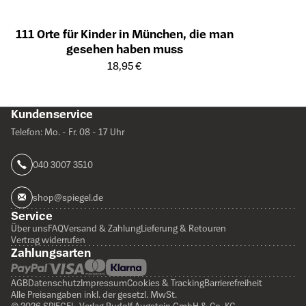
111 Orte für Kinder in München, die man
gesehen haben muss
Öffnet die Detailseite des Produkts
18,95 €
Kundenservice
Telefon: Mo. - Fr. 08 - 17 Uhr
040 3007 3510
shop@spiegel.de
Service
Über uns
FAQ
Versand & Zahlung
Lieferung & Retouren
Vertrag widerrufen
Zahlungsarten
AGB
Datenschutz
Impressum
Cookies & Tracking
Barrierefreiheit
Alle Preisangaben inkl. der gesetzl. MwSt.
© 2026 SPIEGEL-Verlag Rudolf Augstein GmbH & Co. KG