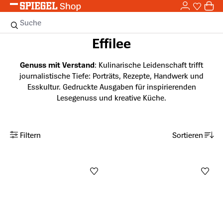
0,0
Zum Hauptinhalt springen
0
Sie haben
0 
Suche
Effilee
Genuss mit Verstand
: Kulinarische Leidenschaft trifft
journalistische Tiefe: Porträts, Rezepte, Handwerk und
Esskultur. Gedruckte Ausgaben für inspirierenden
Lesegenuss und kreative Küche.
Filtern
Sortieren
Anzahl aktiver Filter: 0