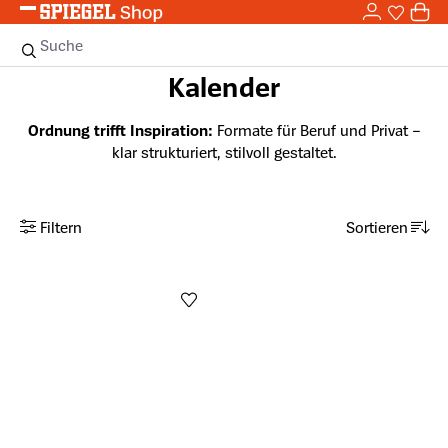
0,0
Zum Hauptinhalt springen
0
Sie haben
0 
Suche
Kalender
Ordnung trifft Inspiration:
Formate für Beruf und Privat –
klar strukturiert, stilvoll gestaltet.
Filtern
Sortieren
Anzahl aktiver Filter: 0