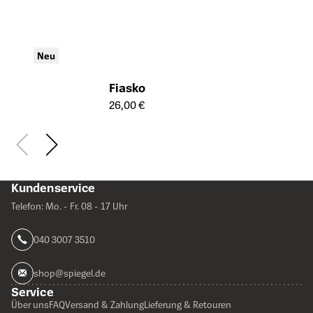
Neu
Fiasko
Öffnet die Detailseite des Produkts
26,00 €
Kundenservice
Telefon: Mo. - Fr. 08 - 17 Uhr
040 3007 3510
shop@spiegel.de
Service
Über uns
FAQ
Versand & Zahlung
Lieferung & Retouren