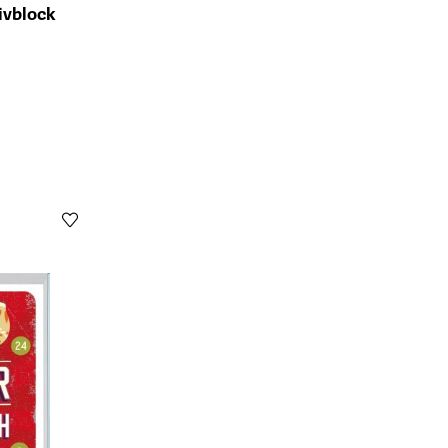
ivblock
ts