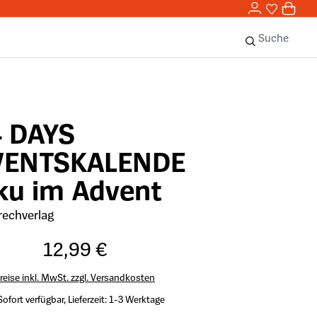
0,00 
0
Sie haben 
0 Ar
Suche
4 DAYS
VENTSKALENDE
ku im Advent
rechverlag
12,99 €
reise inkl. MwSt. zzgl. Versandkosten
Sofort verfügbar, Lieferzeit: 1-3 Werktage