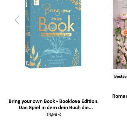
Bestse
Roman
Bring your own Book - Booklove Edition.
Öffnet die Det
Das Spiel in dem dein Buch die
Öffnet die Detailseite des Produkts
Hauptrolle spielt!
14,99 €