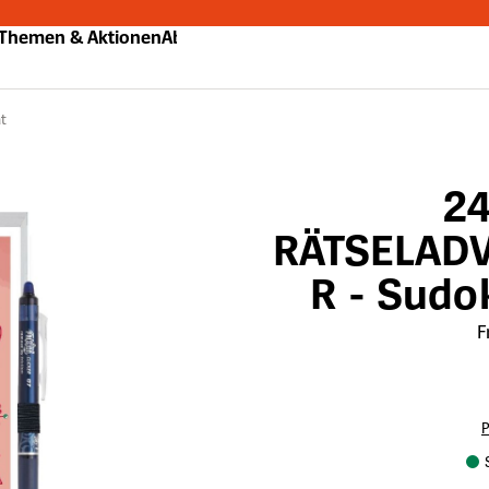
Themen & Aktionen
Abo
t
2
RÄTSELAD
R - Sudo
F
P