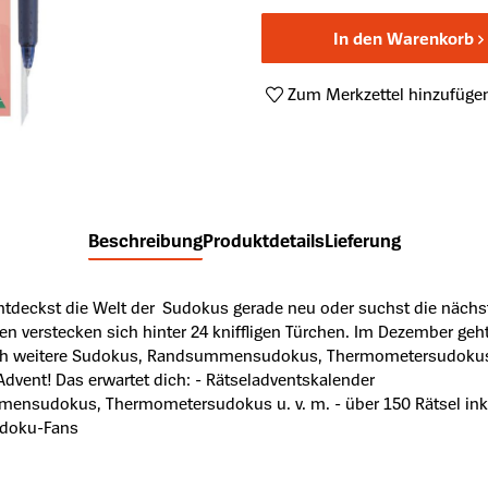
In den Warenkorb
Zum Merkzettel hinzufüge
Produktnummer:
A50236075
Beschreibung
Produktdetails
Lieferung
ntdeckst die Welt der Sudokus gerade neu oder suchst die nächs
 verstecken sich hinter 24 kniffligen Türchen. Im Dezember geht
 dich weitere Sudokus, Randsummensudokus, Thermometersudokus u
Advent! Das erwartet dich: - Rätseladventskalender
nsudokus, Thermometersudokus u. v. m. - über 150 Rätsel inkl. L
Sudoku-Fans