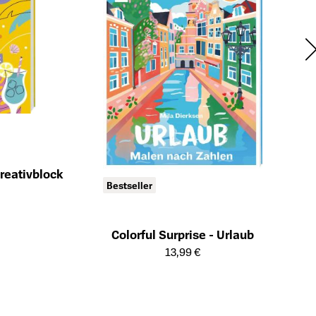
eativblock
Bestseller
ts
Colorful Surprise - Urlaub
Öffnet die Detailseite des Produkts
13,99 €