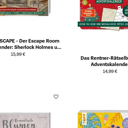
SCAPE - Der Escape Room
ender: Sherlock Holmes und
ailseite des Produkts
chwörung im Buckingham
15,99 €
Das Rentner-Rätselb
Palace
Adventskalende
Öffnet die Detailseite des Produk
14,99 €