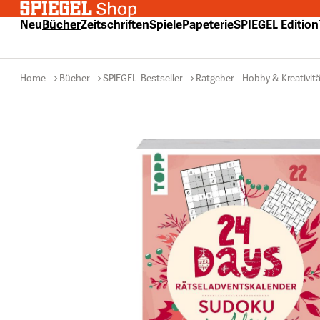
 Hauptinhalt springen
Zur Suche springen
Zur Hauptnavigation springen
Neu
Bücher
Zeitschriften
Spiele
Papeterie
SPIEGEL Edition
Home
Bücher
SPIEGEL-Bestseller
Ratgeber - Hobby & Kreativitä
Bildergalerie überspringen