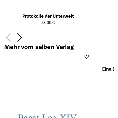
Protokolle der Unterwelt
Öffnet die Detailseite des Produkts
23,00 €
Mehr vom selben Verlag
Eine De
Öffnet die Det