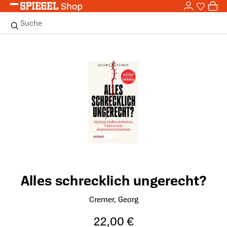
0,0
Zum Hauptinhalt springen
0
Sie haben
0 
Suche
Bildergalerie überspringen
Alles schrecklich ungerecht?
Cremer, Georg
22,00 €