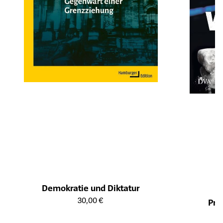
Demokratie und Diktatur
Öffnet die Detailseite des Produkts
30,00 €
Pro
Öffnet die Det