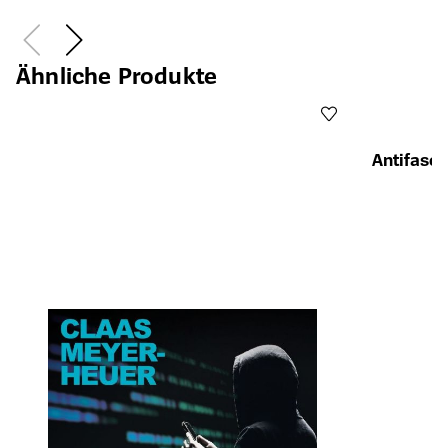
Ähnliche Produkte
Antifasch
Öffnet die Det