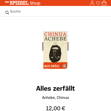
0,0
Zum Hauptinhalt springen
0
Sie haben
0 
Suche
Bildergalerie überspringen
Alles zerfällt
Achebe, Chinua
12,00 €