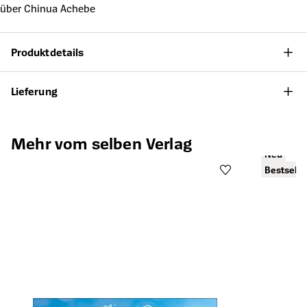
über Chinua Achebe
Produktdetails
Lieferung
Produktgalerie überspringen
Mehr vom selben Verlag
Neu
Bestselle
Öffnet die Det