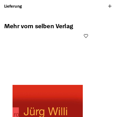
Lieferung
Produktgalerie überspringen
Mehr vom selben Verlag
Öffnet die Det