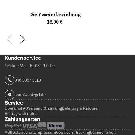
Die Zweierbeziehung
Öffnet die Detailseite des Produkts
16,00 €
Kundenservice
Telefon: Mo. - Fr. 08 - 17 Uhr
040 3007 3510
shop@spiegel.de
Service
Über uns
FAQ
Versand & Zahlung
Lieferung & Retouren
Vertrag widerrufen
Zahlungsarten
AGB
Datenschutz
Impressum
Cookies & Tracking
Barrierefreiheit