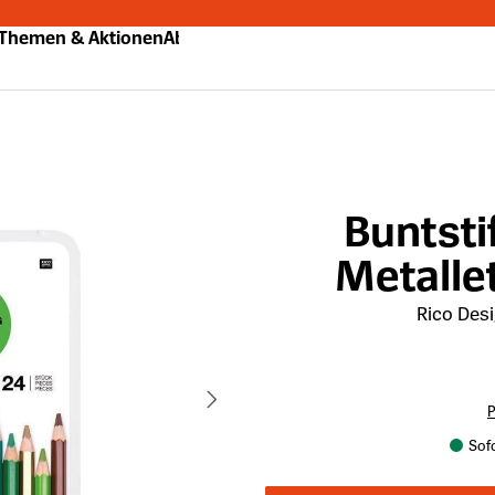
Themen & Aktionen
Abo
Buntsti
Metalle
Rico Des
P
Sofo