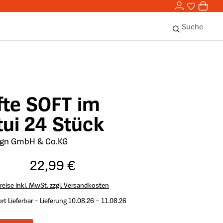
0,00 
0
Sie haben 
0 Ar
Suche
fte SOFT im
tui 24 Stück
ign GmbH & Co.KG
22,99 €
reise inkl. MwSt. zzgl. Versandkosten
rt Lieferbar – Lieferung 10.08.26 – 11.08.26