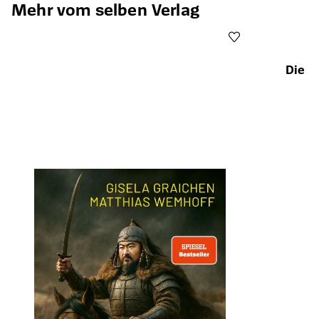
Mehr vom selben Verlag
Die D
Öffnet die Det