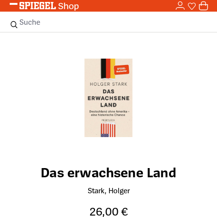
0,0
Zum Hauptinhalt springen
0
Sie haben
0 
Suche
Bildergalerie überspringen
Das erwachsene Land
Stark, Holger
26,00 €