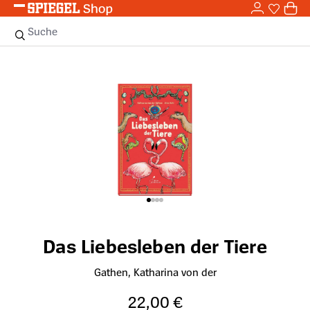
0,0
Zum Hauptinhalt springen
0
Sie haben
0 
Suche
Bildergalerie überspringen
Das Liebesleben der Tiere
Gathen, Katharina von der
22,00 €