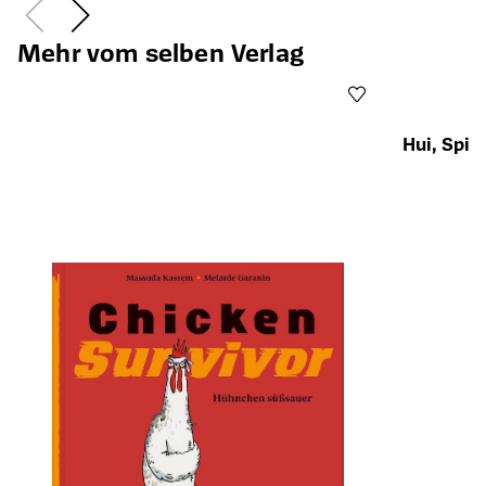
Mehr vom selben Verlag
Hui, Spin
Öffnet die Det