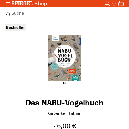
0,0
Zum Hauptinhalt springen
0
Sie haben
0 
Suche
Bildergalerie überspringen
Bestseller
Das NABU-Vogelbuch
Karwinkel, Fabian
26,00 €