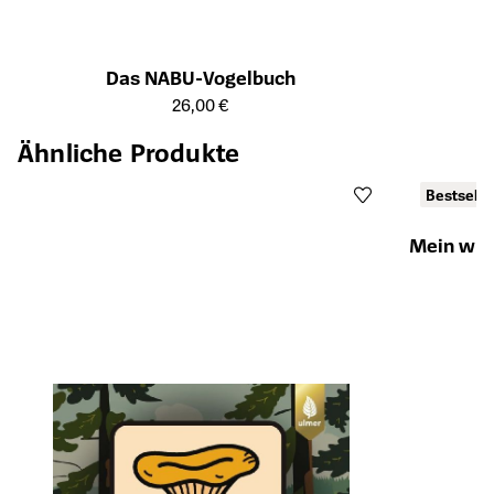
Das NABU-Vogelbuch
Öffnet die Detailseite des Produkts
26,00 €
Ähnliche Produkte
Bestselle
Mein wild
Öffnet die Det