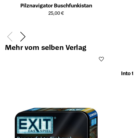
Pilznavigator Buschfunkistan
Öffnet die Detailseite des Produkts
25,00 €
Mehr vom selben Verlag
Into t
Öffnet die Det