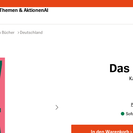
Themen & Aktionen
Abo
n Bücher
Deutschland
Das
K
P
Sofo
In den Warenkorb