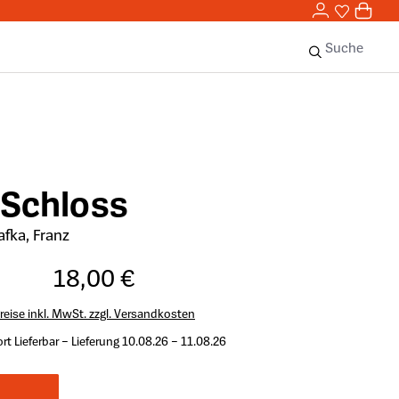
0,00 
0
Sie haben 
0 Ar
Suche
 Schloss
afka, Franz
18,00 €
reise inkl. MwSt. zzgl. Versandkosten
rt Lieferbar – Lieferung 10.08.26 – 11.08.26