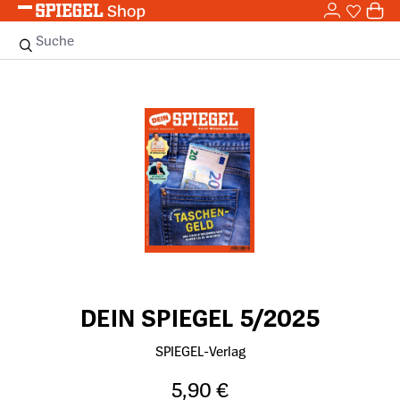
0,0
Zum Hauptinhalt springen
0
Sie haben
0 
Suche
Bildergalerie überspringen
DEIN SPIEGEL 5/2025
SPIEGEL-Verlag
5,90 €