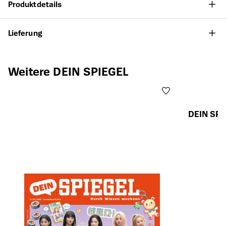
Produktdetails
Lieferung
Produktgalerie überspringen
Weitere DEIN SPIEGEL
DEIN SPI
Öffnet die Det