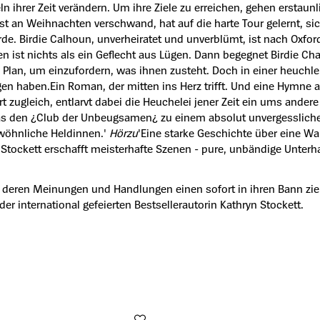
 ihrer Zeit verändern. Um ihre Ziele zu erreichen, gehen erstaun
nst an Weihnachten verschwand, hat auf die harte Tour gelernt, s
e. Birdie Calhoun, unverheiratet und unverblümt, ist nach Ox
n ist nichts als ein Geflecht aus Lügen. Dann begegnet Birdie Cha
lan, um einzufordern, was ihnen zusteht. Doch in einer heuchleris
gen haben.Ein Roman, der mitten ins Herz trifft. Und eine Hymne a
iert zugleich, entlarvt dabei die Heuchelei jener Zeit ein ums and
Was den ¿Club der Unbeugsamen¿ zu einem absolut unvergesslich
wöhnliche Heldinnen.'
Hörzu
'Eine starke Geschichte über eine Wah
Stockett erschafft meisterhafte Szenen - pure, unbändige Unterha
, deren Meinungen und Handlungen einen sofort in ihren Bann zi
r international gefeierten Bestsellerautorin Kathryn Stockett.