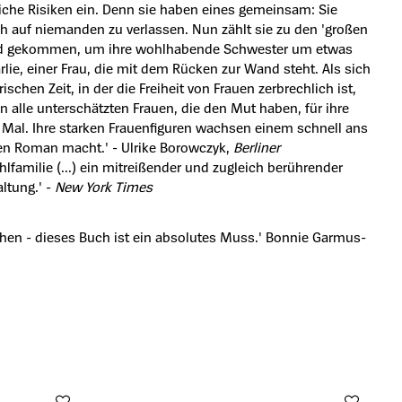
liche Risiken ein. Denn sie haben eines gemeinsam: Sie
ich auf niemanden zu verlassen. Nun zählt sie zu den 'großen
ford gekommen, um ihre wohlhabende Schwester um etwas
rlie, einer Frau, die mit dem Rücken zur Wand steht. Als sich
chen Zeit, in der die Freiheit von Frauen zerbrechlich ist,
n alle unterschätzten Frauen, die den Mut haben, für ihre
ere Mal. Ihre starken Frauenfiguren wachsen einem schnell ans
en Roman macht.' - Ulrike Borowczyk,
Berliner
lfamilie (...) ein mitreißender und zugleich berührender
ltung.' -
New York Times
ehen - dieses Buch ist ein absolutes Muss.' Bonnie Garmus-