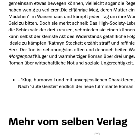
gemeinsam etwas bewegen können, vielleicht sogar die Regeln
haben wenig zu verlieren.Die elfjährige Meg, deren Mutter ei
Mädchen' im Waisenhaus und kämpft jeden Tag um ihre Würd
Geld zu bitten. Doch sie merkt schnell: Das High-Society-Lebe
die Schicksale der drei kreuzen, schmieden sie einen kühnen P
kann selbst der kleinste Akt des Widerstands gefährliche Fol
Ideale zu kämpfen.'Kathryn Stockett erzählt straff und raffin
Herz. Der Ton ist schonungslos offen und dennoch heiter. 
Morgenpost
'Kluger und warmherziger Roman über drei unge
Roman über wirtschaftliche Not und soziale Ungerechtigkeit. 
- 'Klug, humorvoll und mit unvergesslichen Charakteren
Nach 'Gute Geister' endlich der neue fulminante Roman de
Mehr vom selben Verlag
Produktgalerie überspringen