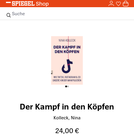
0,0
Zum Hauptinhalt springen
0
Sie haben
0 
Suche
Bildergalerie überspringen
Der Kampf in den Köpfen
Kolleck, Nina
24,00 €