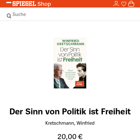
0,0
Zum Hauptinhalt springen
0
Sie haben
0 
Suche
Bildergalerie überspringen
Der Sinn von Politik ist Freiheit
Kretschmann, Winfried
20,00 €