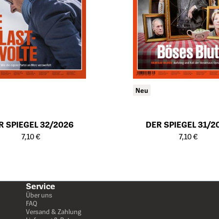
Neu
R SPIEGEL 32/2026
DER SPIEGEL 31/2
ailseite des Produkts
Öffnet die Detailseite des Produk
7,10 €
7,10 €
Service
Über uns
FAQ
Versand & Zahlung