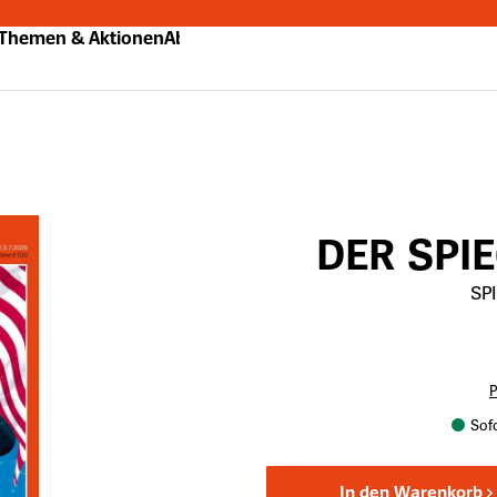
Themen & Aktionen
Abo
DER SPI
SPI
P
Sofo
In den Warenkorb