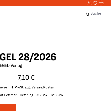
0,00 
0
Sie haben 
0 Ar
Suche
EGEL 28/2026
EGEL-Verlag
7,10 €
reise inkl. MwSt. zzgl. Versandkosten
rt Lieferbar – Lieferung 10.08.26 – 12.08.26