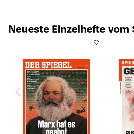
Neueste Einzelhefte vom 
Produktgalerie überspringen