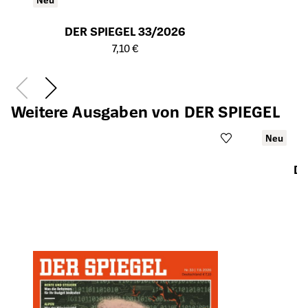
DER SPIEGEL 33/2026
Öffnet die Detailseite des Produkts
7,10 €
Weitere Ausgaben von DER SPIEGEL
Neu
DE
Öffnet die Det