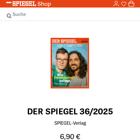
0,0
Zum Hauptinhalt springen
0
Sie haben
0 
Suche
Bildergalerie überspringen
DER SPIEGEL 36/2025
SPIEGEL-Verlag
6,90 €