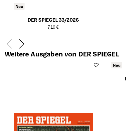
Neu
DER SPIEGEL 33/2026
Öffnet die Detailseite des Produkts
7,10 €
Weitere Ausgaben von DER SPIEGEL
Neu
DE
Öffnet die Det