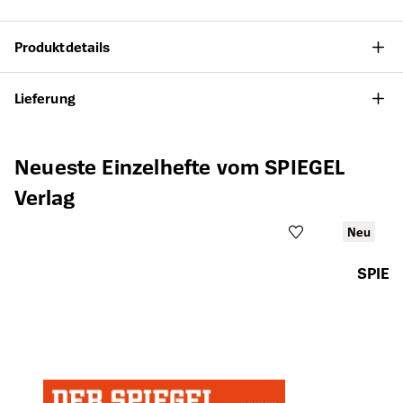
Produktdetails
Lieferung
Produktgalerie überspringen
Neueste Einzelhefte vom SPIEGEL
Verlag
Neu
SPIEG
Öffnet die Det