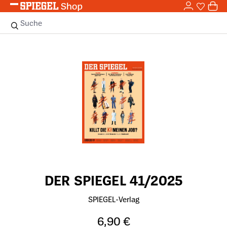
0,0
Zum Hauptinhalt springen
0
Sie haben
0 
Suche
Bildergalerie überspringen
DER SPIEGEL 41/2025
SPIEGEL-Verlag
6,90 €