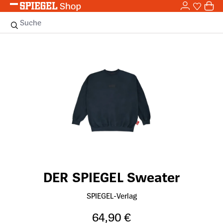
0,0
Zum Hauptinhalt springen
0
Sie haben
0 
Suche
Bildergalerie überspringen
DER SPIEGEL Sweater
SPIEGEL-Verlag
64,90 €