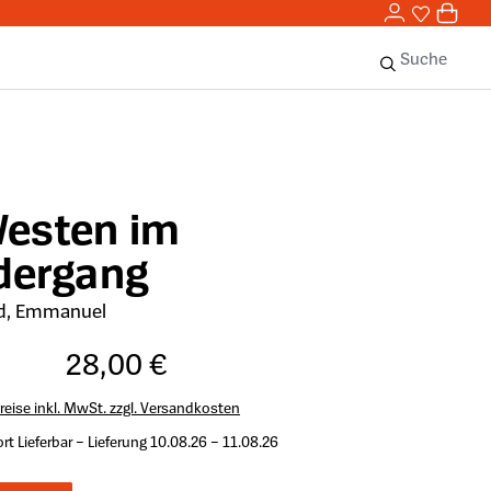
0,00 
0
Sie haben 
0 Ar
Suche
Westen im
dergang
d, Emmanuel
28,00 €
reise inkl. MwSt. zzgl. Versandkosten
rt Lieferbar – Lieferung 10.08.26 – 11.08.26