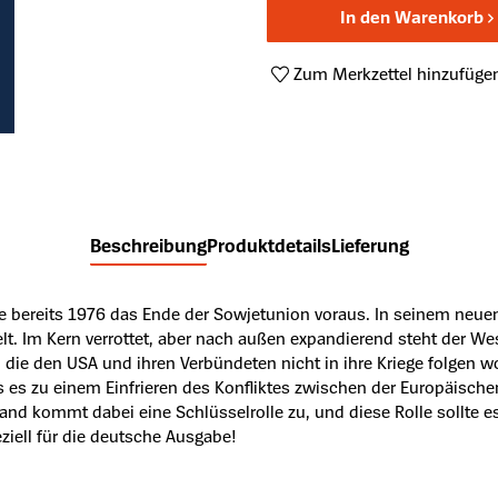
In den Warenkorb
Zum Merkzettel hinzufüge
Produktnummer:
A48794662
Beschreibung
Produktdetails
Lieferung
bereits 1976 das Ende der Sowjetunion voraus. In seinem neuen B
lt. Im Kern verrottet, aber nach außen expandierend steht der We
 die den USA und ihren Verbündeten nicht in ihre Kriege folgen wol
s es zu einem Einfrieren des Konfliktes zwischen der Europäisch
and kommt dabei eine Schlüsselrolle zu, und diese Rolle sollte 
iell für die deutsche Ausgabe!