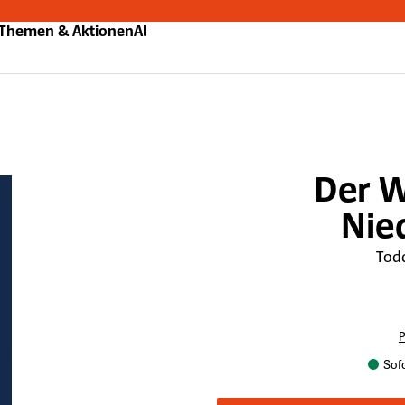
Themen & Aktionen
Abo
Der 
Nie
Tod
P
Sofo