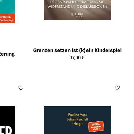
Grenzen setzen ist (k)ein Kinderspiel
gerung
Öffnet die Detailseite des Produkts
17,99 €
ts
Öffn