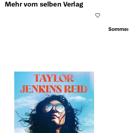
Mehr vom selben Verlag
Sommerlie
Öffnet die Det