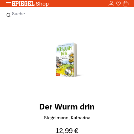
0,0
Zum Hauptinhalt springen
0
Sie haben
0 
Suche
Bildergalerie überspringen
Der Wurm drin
Stegelmann, Katharina
12,99 €