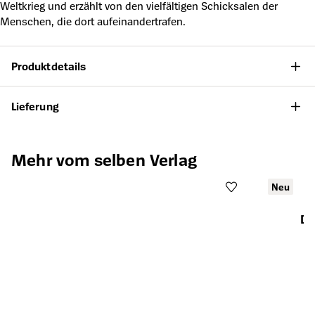
Weltkrieg und erzählt von den vielfältigen Schicksalen der
Menschen, die dort aufeinandertrafen.
Produktdetails
Lieferung
Produktgalerie überspringen
Mehr vom selben Verlag
Neu
Di
Öffnet die Det