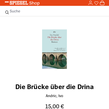
0,0
Zum Hauptinhalt springen
0
Sie haben
0 
Suche
Bildergalerie überspringen
Die Brücke über die Drina
Andric, Ivo
15,00 €