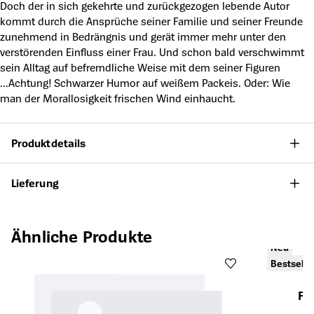
Doch der in sich gekehrte und zurückgezogen lebende Autor
kommt durch die Ansprüche seiner Familie und seiner Freunde
zunehmend in Bedrängnis und gerät immer mehr unter den
verstörenden Einfluss einer Frau. Und schon bald verschwimmt
sein Alltag auf befremdliche Weise mit dem seiner Figuren
...Achtung! Schwarzer Humor auf weißem Packeis. Oder: Wie
man der Morallosigkeit frischen Wind einhaucht.
Produktdetails
Lieferung
Produktgalerie überspringen
Ähnliche Produkte
Neu
Bestselle
Fi
Öffnet die Det