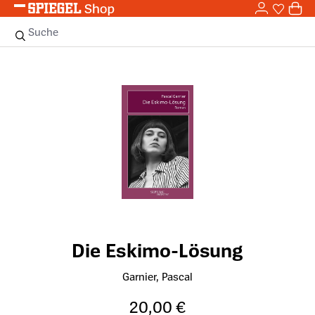
0,0
Zum Hauptinhalt springen
0
Sie haben
0 
Suche
Bildergalerie überspringen
Die Eskimo-Lösung
Garnier, Pascal
20,00 €