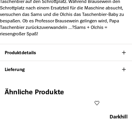
Taschenbier auf den Schrottplatz. Während Brausewein den
Schrottplatz nach einem Ersatzteil für die Maschine absucht,
versuchen das Sams und die Olchis das Taschenbier-Baby zu
bespaßen. Ob es Professor Brausewein gelingen wird, Papa
Taschenbier zurückzuverwandeln ...?Sams + Olchis =
riesengroßer Spaß!
Produktdetails
Lieferung
Produktgalerie überspringen
Ähnliche Produkte
Darkhill 
Öffnet die Det