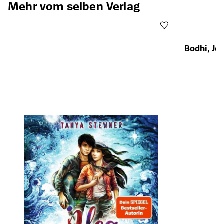
Mehr vom selben Verlag
Bodhi, Joe
Öffnet die Det