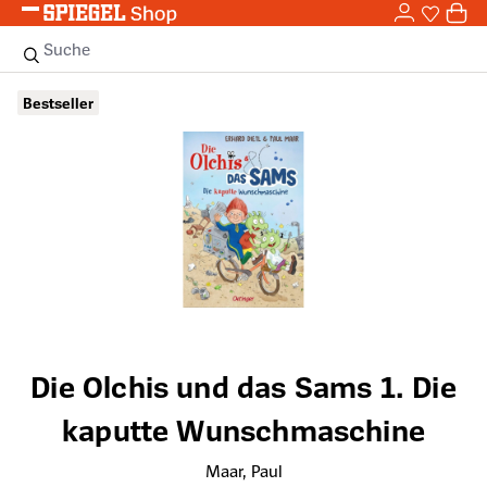
0,0
Zum Hauptinhalt springen
0
Sie haben
0 
Suche
Bildergalerie überspringen
Bestseller
Die Olchis und das Sams 1. Die
kaputte Wunschmaschine
Maar, Paul