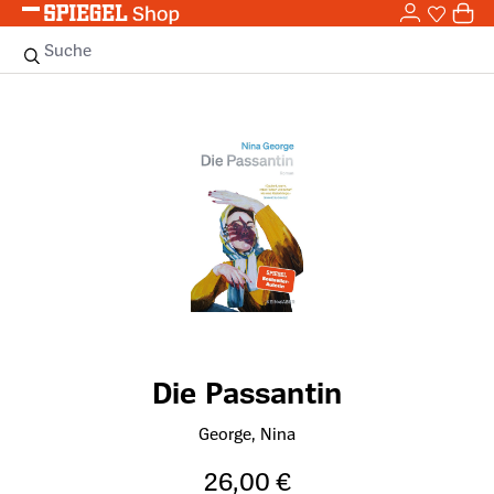
0,0
Zum Hauptinhalt springen
0
Sie haben
0 
Suche
Bildergalerie überspringen
Die Passantin
George, Nina
26,00 €