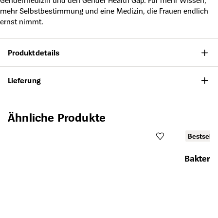
Gendermedizin und den Gender Health Gap. Für mehr Wissen,
mehr Selbstbestimmung und eine Medizin, die Frauen endlich
ernst nimmt.
Produktdetails
Lieferung
Produktgalerie überspringen
Ähnliche Produkte
Bestselle
Bakterie
Öffnet die Det