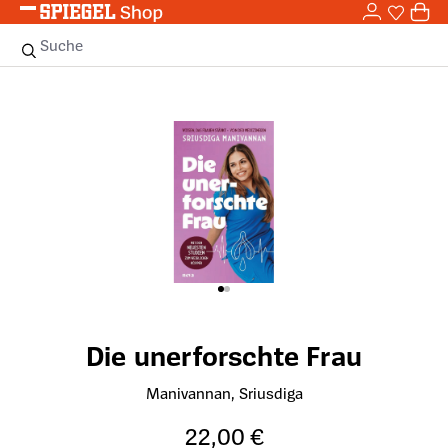
0,0
Zum Hauptinhalt springen
0
Sie haben
0 
Suche
Bildergalerie überspringen
Die unerforschte Frau
Manivannan, Sriusdiga
22,00 €