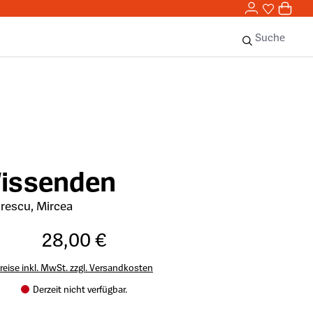
0,00 
0
Sie haben 
0 Ar
Suche
Wissenden
rescu, Mircea
28,00 €
reise inkl. MwSt. zzgl. Versandkosten
Derzeit nicht verfügbar.