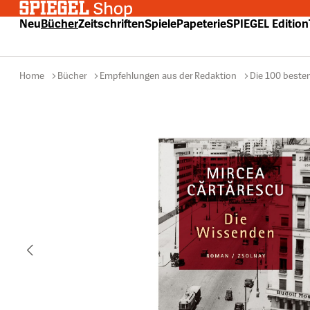
 Hauptinhalt springen
Zur Suche springen
Zur Hauptnavigation springen
Neu
Bücher
Zeitschriften
Spiele
Papeterie
SPIEGEL Edition
Home
Bücher
Empfehlungen aus der Redaktion
Die 100 beste
Bildergalerie überspringen