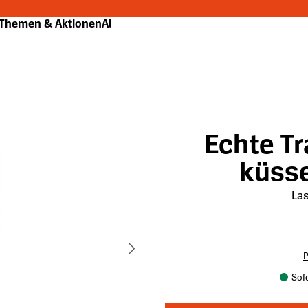
Themen & Aktionen
Abo
Echte T
küss
Las
P
Sofo