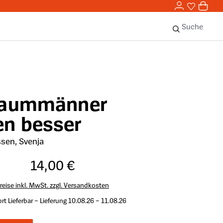
0,00 
0
Sie haben 
0 Ar
Suche
raummänner
en besser
sen, Svenja
14,00 €
reise inkl. MwSt. zzgl. Versandkosten
rt Lieferbar – Lieferung 10.08.26 – 11.08.26