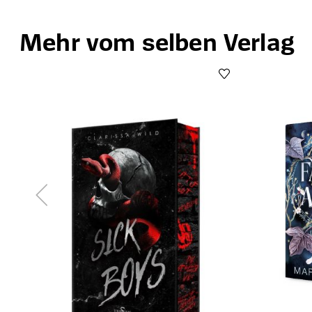
Mehr vom selben Verlag
Produktgalerie überspringen