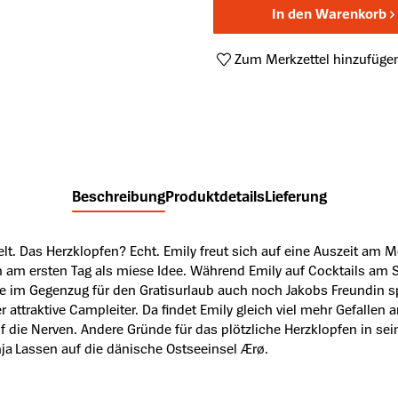
In den Warenkorb
Zum Merkzettel hinzufüge
Produktnummer:
A63807354
Beschreibung
Produktdetails
Lieferung
 Das Herzklopfen? Echt. Emily freut sich auf eine Auszeit am Mee
am ersten Tag als miese Idee. Während Emily auf Cocktails am St
im Gegenzug für den Gratisurlaub auch noch Jakobs Freundin spie
 attraktive Campleiter. Da findet Emily gleich viel mehr Gefallen a
f die Nerven. Andere Gründe für das plötzliche Herzklopfen in sei
 Lassen auf die dänische Ostseeinsel Ærø.