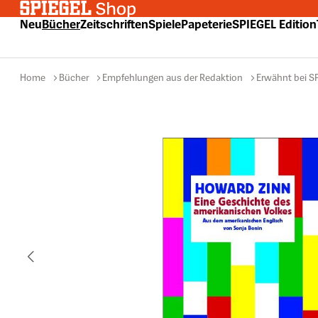
 Hauptinhalt springen
Zur Suche springen
Zur Hauptnavigation springen
Neu
Bücher
Zeitschriften
Spiele
Papeterie
SPIEGEL Edition
Home
Bücher
Empfehlungen aus der Redaktion
Erwähnt bei S
Bildergalerie überspringen