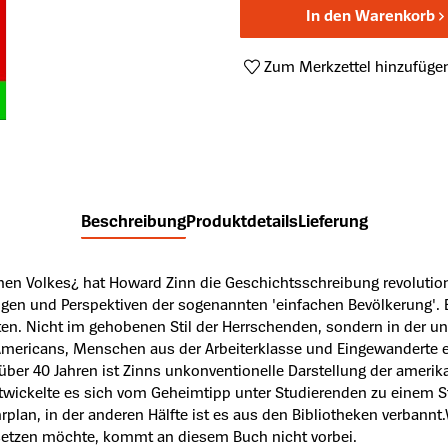
In den Warenkorb
Zum Merkzettel hinzufüge
Produktnummer:
A43643611
Beschreibung
Produktdetails
Lieferung
n Volkes¿ hat Howard Zinn die Geschichtsschreibung revolutionie
gen und Perspektiven der sogenannten 'einfachen Bevölkerung'. E
ten. Nicht im gehobenen Stil der Herrschenden, sondern in der 
 Americans, Menschen aus der Arbeiterklasse und Eingewanderte e
or über 40 Jahren ist Zinns unkonventionelle Darstellung der amer
ntwickelte es sich vom Geheimtipp unter Studierenden zu einem 
rplan, in der anderen Hälfte ist es aus den Bibliotheken verbann
etzen möchte, kommt an diesem Buch nicht vorbei.