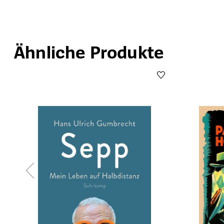
Ähnliche Produkte
Produktgalerie überspringen