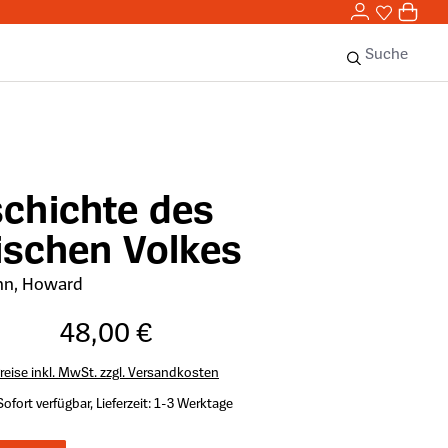
0,00 
0
Sie haben 
0 Ar
Suche
schichte des
ischen Volkes
nn, Howard
48,00 €
reise inkl. MwSt. zzgl. Versandkosten
Sofort verfügbar, Lieferzeit: 1-3 Werktage