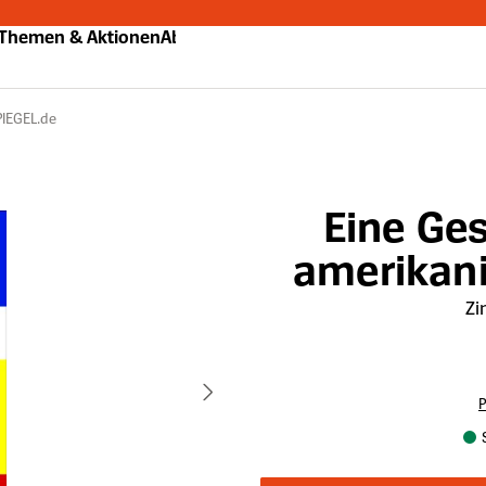
Themen & Aktionen
Abo
PIEGEL.de
Eine Ge
amerikan
Zi
P