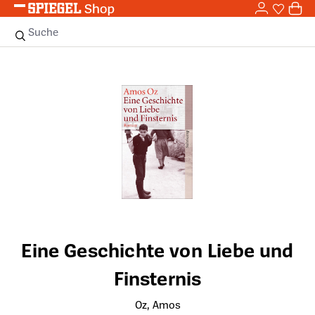
0,0
Zum Hauptinhalt springen
0
Sie haben
0 
Suche
Bildergalerie überspringen
Eine Geschichte von Liebe und
Finsternis
Oz, Amos