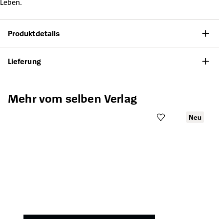
Leben.
Produktdetails
Lieferung
Produktgalerie überspringen
Mehr vom selben Verlag
Neu
Öffnet die Det