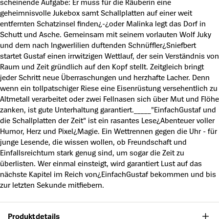
scheinende Aufgabe: Er muss für die Räuberin eine
geheimnisvolle Jukebox samt Schallplatten auf einer weit
entfernten Schatzinsel finden¿-¿oder Malinka legt das Dorf in
Schutt und Asche. Gemeinsam mit seinem vorlauten Wolf Juky
und dem nach Ingwerlilien duftenden Schnüffler¿Sniefbert
startet Gustaf einen irrwitzigen Wettlauf, der sein Verständnis von
Raum und Zeit gründlich auf den Kopf stellt. Zeitgleich bringt
jeder Schritt neue Überraschungen und herzhafte Lacher. Denn
wenn ein tollpatschiger Riese eine Eisenrüstung versehentlich zu
Altmetall verarbeitet oder zwei Fellnasen sich über Mut und Flöhe
zanken, ist gute Unterhaltung garantiert._____"EinfachGustaf und
die Schallplatten der Zeit" ist ein rasantes Lese¿Abenteuer voller
Humor, Herz und Pixel¿Magie. Ein Wettrennen gegen die Uhr - für
junge Lesende, die wissen wollen, ob Freundschaft und
Einfallsreichtum stark genug sind, um sogar die Zeit zu
überlisten. Wer einmal einsteigt, wird garantiert Lust auf das
nächste Kapitel im Reich von¿EinfachGustaf bekommen und bis
zur letzten Sekunde mitfiebern.
Produktdetails