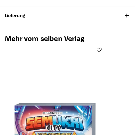
Lieferung
Produktgalerie überspringen
Mehr vom selben Verlag
Öffnet die Det