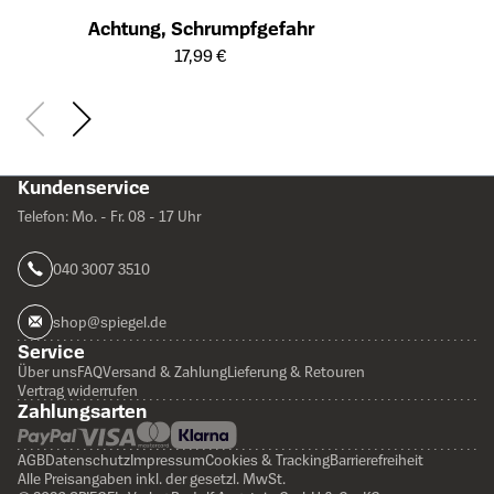
Achtung, Schrumpfgefahr
Öffnet die Detailseite des Produkts
17,99 €
Kundenservice
Telefon: Mo. - Fr. 08 - 17 Uhr
040 3007 3510
shop@spiegel.de
Service
Über uns
FAQ
Versand & Zahlung
Lieferung & Retouren
Vertrag widerrufen
Zahlungsarten
AGB
Datenschutz
Impressum
Cookies & Tracking
Barrierefreiheit
Alle Preisangaben inkl. der gesetzl. MwSt.