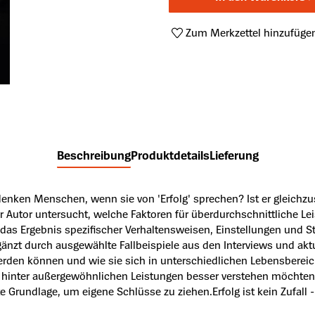
Zum Merkzettel hinzufüge
Produktnummer:
A63935307
Beschreibung
Produktdetails
Lieferung
n denken Menschen, wenn sie von 'Erfolg' sprechen? Ist er gleichz
er Autor untersucht, welche Faktoren für überdurchschnittliche L
n das Ergebnis spezifischer Verhaltensweisen, Einstellungen und S
ergänzt durch ausgewählte Fallbeispiele aus den Interviews und a
erden können und wie sie sich in unterschiedlichen Lebensbereic
n hinter außergewöhnlichen Leistungen besser verstehen möchten.
 Grundlage, um eigene Schlüsse zu ziehen.Erfolg ist kein Zufall - 