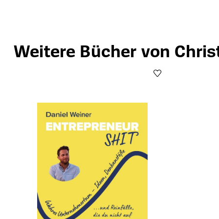
Weitere Bücher von Chris
Produktgalerie überspringen