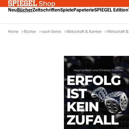
 Hauptinhalt springen
Zur Suche springen
Zur Hauptnavigation springen
Neu
Bücher
Zeitschriften
Spiele
Papeterie
SPIEGEL Edition
Home
Bücher
nach Genre
Wirtschaft & Karriere
Wirtschaft &
Bildergalerie überspringen