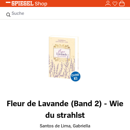
0,0
Zum Hauptinhalt springen
0
Sie haben
0 
Suche
Bildergalerie überspringen
Fleur de Lavande (Band 2) - Wie
du strahlst
Santos de Lima, Gabriella