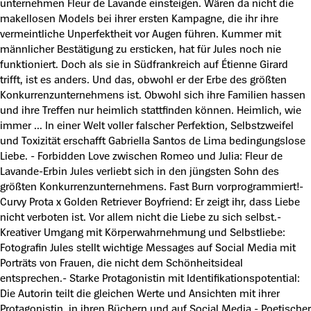
unternehmen Fleur de Lavande einsteigen. Wären da nicht die
makellosen Models bei ihrer ersten Kampagne, die ihr ihre
vermeintliche Unperfektheit vor Augen führen. Kummer mit
männlicher Bestätigung zu ersticken, hat für Jules noch nie
funktioniert. Doch als sie in Südfrankreich auf Étienne Girard
trifft, ist es anders. Und das, obwohl er der Erbe des größten
Konkurrenzunternehmens ist. Obwohl sich ihre Familien hassen
und ihre Treffen nur heimlich stattfinden können. Heimlich, wie
immer ... In einer Welt voller falscher Perfektion, Selbstzweifel
und Toxizität erschafft Gabriella Santos de Lima bedingungslose
Liebe. - Forbidden Love zwischen Romeo und Julia: Fleur de
Lavande-Erbin Jules verliebt sich in den jüngsten Sohn des
größten Konkurrenzunternehmens. Fast Burn vorprogrammiert!-
Curvy Prota x Golden Retriever Boyfriend: Er zeigt ihr, dass Liebe
nicht verboten ist. Vor allem nicht die Liebe zu sich selbst.-
Kreativer Umgang mit Körperwahrnehmung und Selbstliebe:
Fotografin Jules stellt wichtige Messages auf Social Media mit
Porträts von Frauen, die nicht dem Schönheitsideal
entsprechen.- Starke Protagonistin mit Identifikationspotential:
Die Autorin teilt die gleichen Werte und Ansichten mit ihrer
Protagonistin, in ihren Büchern und auf Social Media.- Poetischer