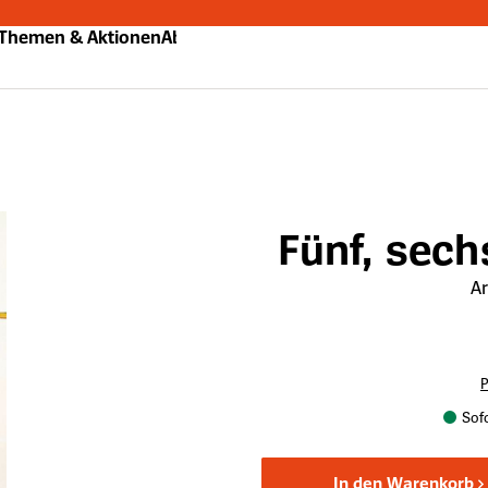
Themen & Aktionen
Abo
Fünf, sech
Ar
P
Sofo
In den Warenkorb