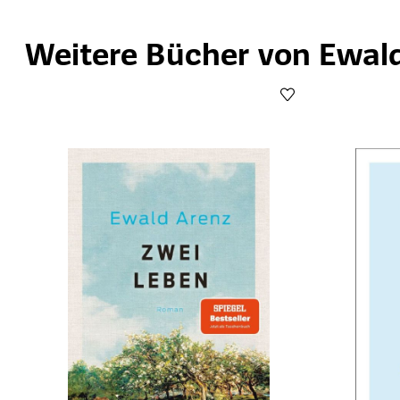
Weitere Bücher von Ewal
Produktgalerie überspringen