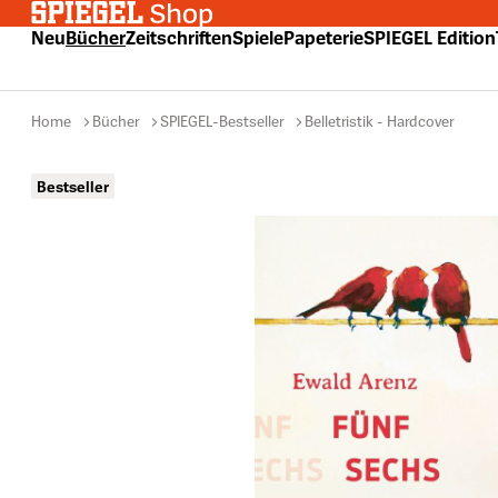
 Hauptinhalt springen
Zur Suche springen
Zur Hauptnavigation springen
Neu
Bücher
Zeitschriften
Spiele
Papeterie
SPIEGEL Edition
Home
Bücher
SPIEGEL-Bestseller
Belletristik - Hardcover
Bildergalerie überspringen
Bestseller