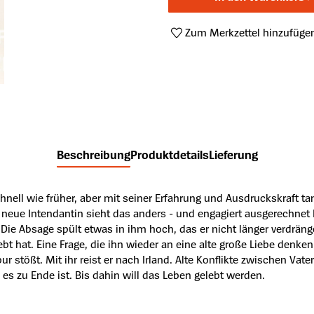
Zum Merkzettel hinzufüge
Produktnummer:
A64346141
Beschreibung
Produktdetails
Lieferung
schnell wie früher, aber mit seiner Erfahrung und Ausdruckskraft tan
neue Intendantin sieht das anders - und engagiert ausgerechnet E
t. Die Absage spült etwas in ihm hoch, das er nicht länger verdräng
lebt hat. Eine Frage, die ihn wieder an eine alte große Liebe denk
r stößt. Mit ihr reist er nach Irland. Alte Konflikte zwischen Vat
n es zu Ende ist. Bis dahin will das Leben gelebt werden.