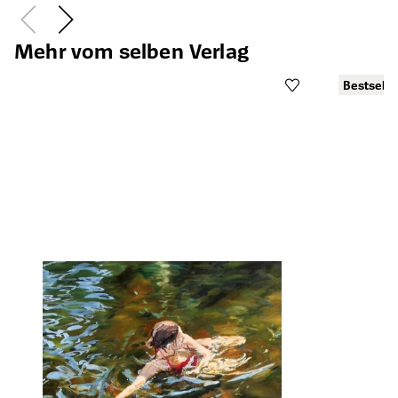
Mehr vom selben Verlag
Bestselle
B
Öffnet die Det