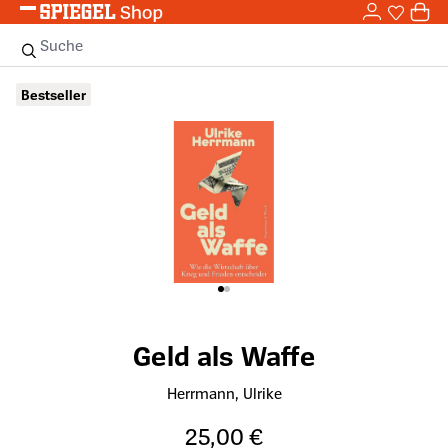
0,0
Zum Hauptinhalt springen
0
Sie haben
0 
Suche
Bildergalerie überspringen
Bestseller
Geld als Waffe
Herrmann, Ulrike
25,00 €