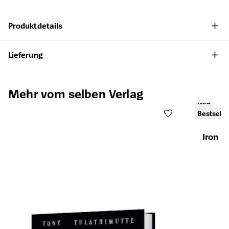
Produktdetails
Lieferung
Produktgalerie überspringen
Mehr vom selben Verlag
Neu
Bestselle
Iron 
Öffnet die Det