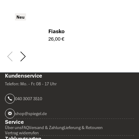
Neu
Fiasko
Öffnet die Detailseite des Produkts
26,00 €
Kundenservice
Telefon: Mo. - Fr. 08 - 17 Uhr
040 3007 3510
shop@spiegel.de
Service
Über uns
FAQ
Versand & Zahlung
Lieferung & Retouren
Vertrag widerrufen
Zahlungsarten