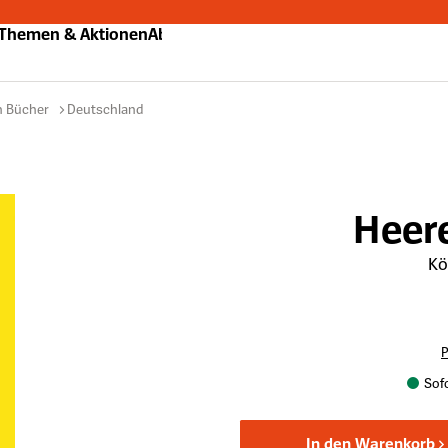
Themen & Aktionen
Abo
n Bücher
Deutschland
Heer
Kö
P
Sofo
In den Warenkorb