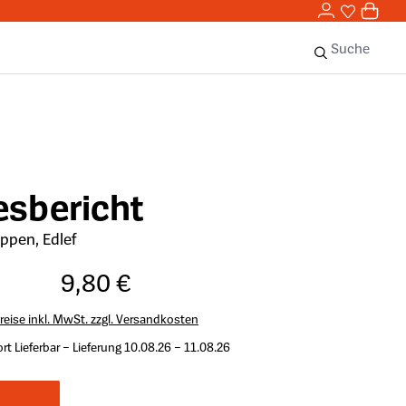
0,00 
0
Sie haben 
0 Ar
Suche
esbericht
ppen, Edlef
9,80 €
reise inkl. MwSt. zzgl. Versandkosten
rt Lieferbar – Lieferung 10.08.26 – 11.08.26