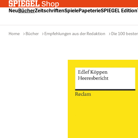
 Hauptinhalt springen
Zur Suche springen
Zur Hauptnavigation springen
Neu
Bücher
Zeitschriften
Spiele
Papeterie
SPIEGEL Edition
Home
Bücher
Empfehlungen aus der Redaktion
Die 100 beste
Bildergalerie überspringen