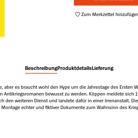
Zum Merkzettel hinzufüge
Produktnummer:
A23115557
Beschreibung
Produktdetails
Lieferung
, aber es braucht wohl den Hype um die Jahrestage des Ersten We
den Antikriegsromanen bewusst zu werden. Köppen meldete sich 191
den weiteren Dienst und landete dafür in einer Irrenanstalt. Dies
ner Montage echter und fiktiver Dokumente zum Wahnsinn des Krie