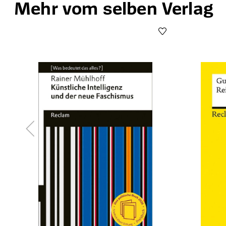
Mehr vom selben Verlag
Produktgalerie überspringen