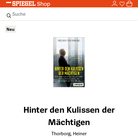
0,0
Zum Hauptinhalt springen
0
Sie haben
0 
Suche
Bildergalerie überspringen
Neu
Hinter den Kulissen der
Mächtigen
Thorborg, Heiner