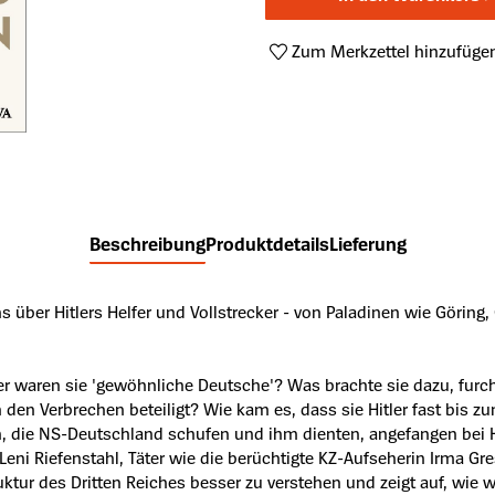
Zum Merkzettel hinzufüge
Produktnummer:
A51128577
Beschreibung
Produktdetails
Lieferung
 über Hitlers Helfer und Vollstrecker - von Paladinen wie Göring
er waren sie 'gewöhnliche Deutsche'? Was brachte sie dazu, furch
en Verbrechen beteiligt? Wie kam es, dass sie Hitler fast bis zu
n, die NS-Deutschland schufen und ihm dienten, angefangen bei H
eni Riefenstahl, Täter wie die berüchtigte KZ-Aufseherin Irma G
Struktur des Dritten Reiches besser zu verstehen und zeigt auf, w