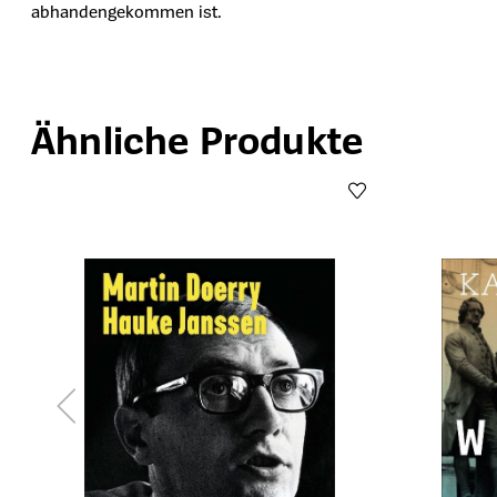
abhandengekommen ist.
Ähnliche Produkte
Produktgalerie überspringen