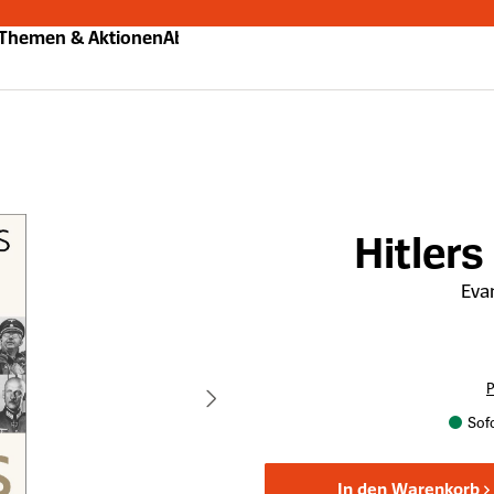
Themen & Aktionen
Abo
Hitler
Evan
P
Sofo
In den Warenkorb