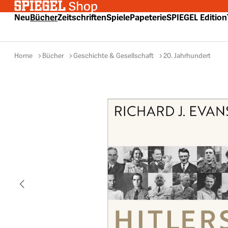
 Hauptinhalt springen
Zur Suche springen
Zur Hauptnavigation springen
Neu
Bücher
Zeitschriften
Spiele
Papeterie
SPIEGEL Edition
Home
Bücher
Geschichte & Gesellschaft
20. Jahrhundert
Bildergalerie überspringen