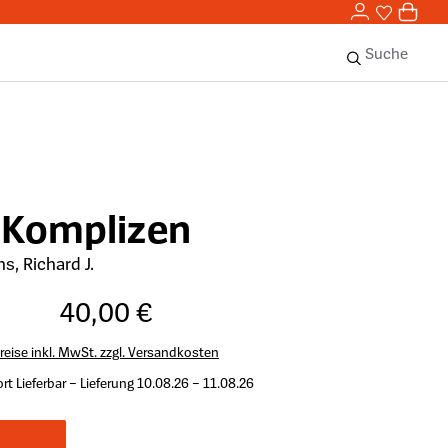
0,00 
0
Sie haben 
0 Ar
Suche
s Komplizen
s, Richard J.
40,00 €
reise inkl. MwSt. zzgl. Versandkosten
rt Lieferbar – Lieferung 10.08.26 – 11.08.26