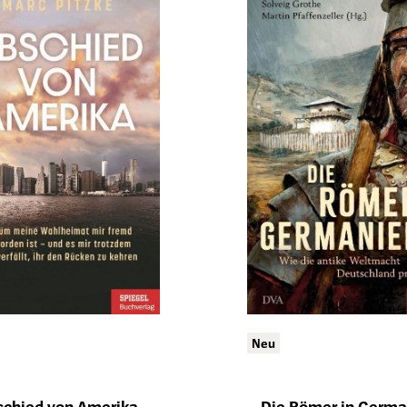
Neu
schied von Amerika
Die Römer in Germa