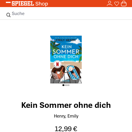
0,0
Zum Hauptinhalt springen
0
Sie haben
0 
Suche
Bildergalerie überspringen
Kein Sommer ohne dich
Henry, Emily
12,99 €