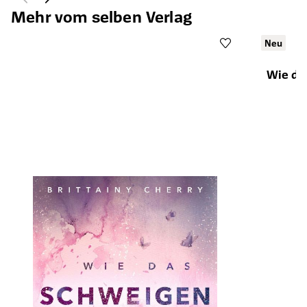
Mehr vom selben Verlag
Neu
Wie das
Öffnet die Det