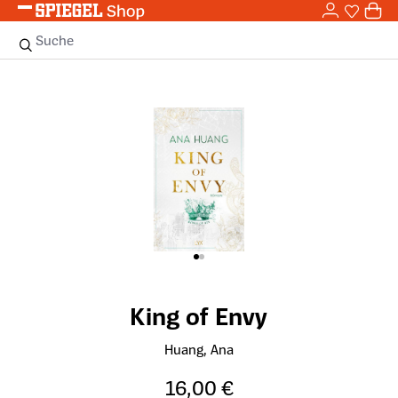
0,0
Zum Hauptinhalt springen
0
Sie haben
0 
Suche
Bildergalerie überspringen
King of Envy
Huang, Ana
16,00 €