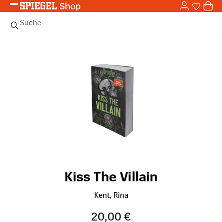
0,0
Zum Hauptinhalt springen
0
Sie haben
0 
Suche
Bildergalerie überspringen
Kiss The Villain
Kent, Rina
20,00 €