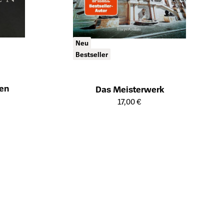
Neu
Bestseller
ben
Das Meisterwerk
ts
Öffnet die Detailseite des Produkts
17,00 €