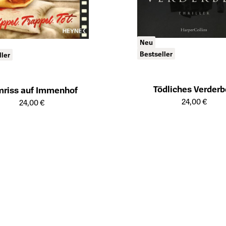
Neu
Bestseller
ller
Tödliches Verder
mriss auf Immenhof
Öffnet die Detailseite des Produk
ailseite des Produkts
24,00 €
24,00 €