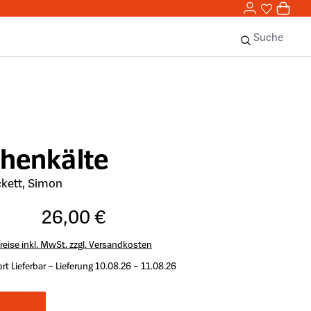
0,00 
0
Sie haben 
0 Ar
Suche
henkälte
kett, Simon
26,00 €
reise inkl. MwSt. zzgl. Versandkosten
rt Lieferbar – Lieferung 10.08.26 – 11.08.26