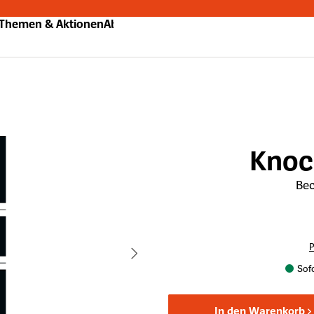
Themen & Aktionen
Abo
Knoc
Bec
P
Sofo
In den Warenkorb