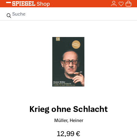
0,0
Zum Hauptinhalt springen
0
Sie haben
0 
Suche
Bildergalerie überspringen
Krieg ohne Schlacht
Müller, Heiner
12,99 €