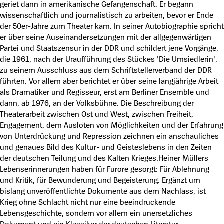
geriet dann in amerikanische Gefangenschaft. Er begann
wissenschaftlich und journalistisch zu arbeiten, bevor er Ende
der 50er-Jahre zum Theater kam. In seiner Autobiographie spricht
er über seine Auseinandersetzungen mit der allgegenwärtigen
Partei und Staatszensur in der DDR und schildert jene Vorgänge,
die 1961, nach der Uraufführung des Stückes 'Die Umsiedlerin',
zu seinem Ausschluss aus dem Schriftstellerverband der DDR
führten. Vor allem aber berichtet er über seine langjährige Arbeit
als Dramatiker und Regisseur, erst am Berliner Ensemble und
dann, ab 1976, an der Volksbühne. Die Beschreibung der
Theaterarbeit zwischen Ost und West, zwischen Freiheit,
Engagement, dem Ausloten von Möglichkeiten und der Erfahrung
von Unterdrückung und Repression zeichnen ein anschauliches
und genaues Bild des Kultur- und Geisteslebens in den Zeiten
der deutschen Teilung und des Kalten Krieges.Heiner Müllers
Lebenserinnerungen haben für Furore gesorgt: Für Ablehnung
und Kritik, für Bewunderung und Begeisterung. Ergänzt um
bislang unveröffentlichte Dokumente aus dem Nachlass, ist
Krieg ohne Schlacht nicht nur eine beeindruckende
Lebensgeschichte, sondern vor allem ein unersetzliches