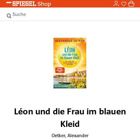
0,0
Zum Hauptinhalt springen
0
Sie haben
0 
Suche
Bildergalerie überspringen
Léon und die Frau im blauen
Kleid
Oetker, Alexander