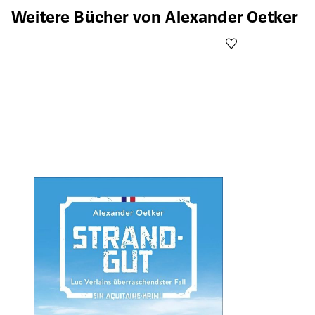
Produktgalerie überspringen
Weitere Bücher von Alexander Oetker