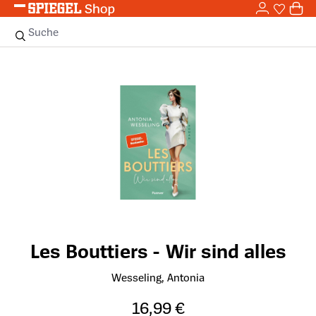
0,0
Zum Hauptinhalt springen
0
Sie haben
0 
Suche
Bildergalerie überspringen
Les Bouttiers - Wir sind alles
Wesseling, Antonia
16,99 €