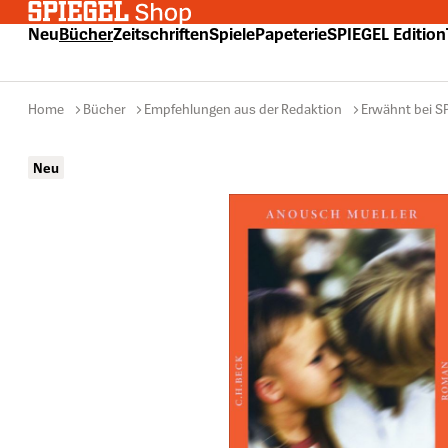
 Hauptinhalt springen
Zur Suche springen
Zur Hauptnavigation springen
Neu
Bücher
Zeitschriften
Spiele
Papeterie
SPIEGEL Edition
Home
Bücher
Empfehlungen aus der Redaktion
Erwähnt bei S
Bildergalerie überspringen
Neu