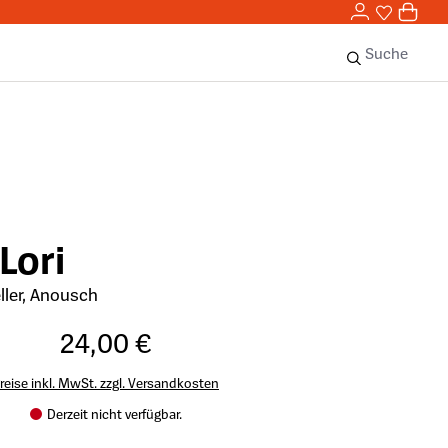
0,00 
0
Sie haben 
0 Ar
Suche
Lori
ler, Anousch
24,00 €
reise inkl. MwSt. zzgl. Versandkosten
Derzeit nicht verfügbar.