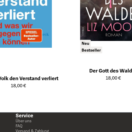
Neu
Bestseller
Der Gott des Wal
Öffnet die Detailseite des Produk
18,00 €
olk den Verstand verliert
ailseite des Produkts
18,00 €
Service
Über uns
FAQ
Versand & Zahlung