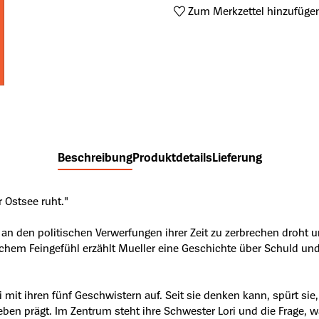
Zum Merkzettel hinzufüge
Produktnummer:
A64727480
Beschreibung
Produktdetails
Lieferung
 Ostsee ruht."
ie an den politischen Verwerfungen ihrer Zeit zu zerbrechen dro
ischem Feingefühl erzählt Mueller eine Geschichte über Schuld u
it ihren fünf Geschwistern auf. Seit sie denken kann, spürt sie, 
en prägt. Im Zentrum steht ihre Schwester Lori und die Frage, wa