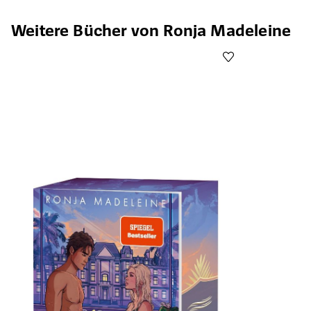
Produktgalerie überspringen
Weitere Bücher von Ronja Madeleine