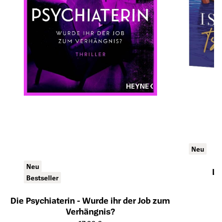
Neu
Neu
Lo
Bestseller
Öffnet die Det
Die Psychiaterin - Wurde ihr der Job zum
Verhängnis?
Öffnet die Detailseite des Produkts