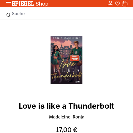
0,0
Zum Hauptinhalt springen
0
Sie haben
0 
Suche
Bildergalerie überspringen
Love is like a Thunderbolt
Madeleine, Ronja
17,00 €